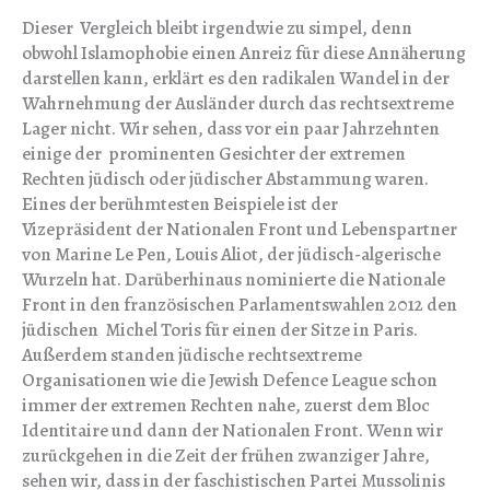
Dieser Vergleich bleibt irgendwie zu simpel, denn
obwohl Islamophobie einen Anreiz für diese Annäherung
darstellen kann, erklärt es den radikalen Wandel in der
Wahrnehmung der Ausländer durch das rechtsextreme
Lager nicht. Wir sehen, dass vor ein paar Jahrzehnten
einige der prominenten Gesichter der extremen
Rechten jüdisch oder jüdischer Abstammung waren.
Eines der berühmtesten Beispiele ist der
Vizepräsident der Nationalen Front und Lebenspartner
von Marine Le Pen, Louis Aliot, der jüdisch-algerische
Wurzeln hat. Darüberhinaus nominierte die Nationale
Front in den französischen Parlamentswahlen 2012 den
jüdischen Michel Toris für einen der Sitze in Paris.
Außerdem standen jüdische rechtsextreme
Organisationen wie die Jewish Defence League schon
immer der extremen Rechten nahe, zuerst dem Bloc
Identitaire und dann der Nationalen Front. Wenn wir
zurückgehen in die Zeit der frühen zwanziger Jahre,
sehen wir, dass in der faschistischen Partei Mussolinis