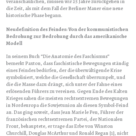
veranschaulichen, müssen wir 25 Jahre zurückgehen in
die Zeit, als mit dem Fall der Berliner Mauer eine neue
historische Phase begann.
Neudefinition des Feindes: Von der kommunistischen
Bedrohung zur Bedrohung durch das amerikanische
Modell
In seinem Buch “Die Anatomie des Faschismus”
bemerkt Paxton, dass faschistische Bewegungen ständig
eines Feindes bedürfen, der die überwältigende Krise
symbolisiert, welche die Gesellschaft überrumpelt, und
die die Masse dazu drängt, sich unter der Fahne eines
erlösenden Führers zu vereinen. Gegen Ende des Kalten
Krieges sahen die meisten rechtsextremen Bewegungen
in Nordeuropa die Sowjetunion als diesen Symbol-Feind
an. Das ging soweit, dass Jean Marie le Pen, Führer der
französischen rechtsextremen Partei, der Nationalen
Front, behauptete, er trage das Erbe von Winston
Churchill, Douglas McArthur und Ronald Regan [1], nicht