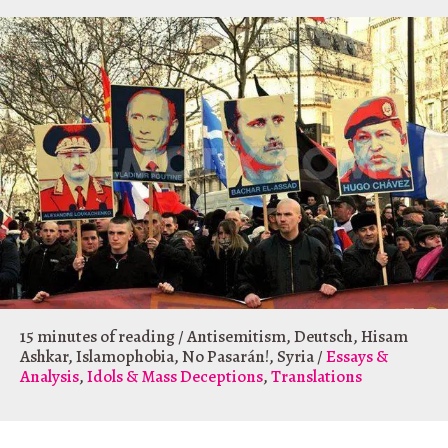
15 minutes of reading
/
Antisemitism
,
Deutsch
,
Hisam
Ashkar
,
Islamophobia
,
No Pasarán!
,
Syria
/
Essays &
Analysis
,
Idols & Mass Deceptions
,
Translations