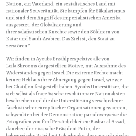
Nation, ein Vaterland, ein sozialistisches Land mit
nationaler Souveränität. Sie kämpfen für Säkularismus
und sind dem Angriff des imperialistischen Amerika
ausgesetzt, der Globalisierung und
ihrer salafistischen Knechte sowie den Söldnern von
Katar und Saudi-Arabien. Das Ziel ist, den Staat zu
zerstören.”
Wir finden in Ayoubs Erzählperspektive alle von
Leila Shrooms dargestellten Motive, mit Ausnahme des
Widerstandes gegen Israel. Die extreme Rechte macht
keinen Hehl aus ihrer Abneigung gegen Israel, wie wir
bei Chatillon festgestellt haben. Ayoubs Unterstützer, die
sich selbst als französische revolutionäre Nationalisten
beschreiben und die die Unterstützung verschiedener
faschistischer europäischer Organisationen gewannen,
schwenkten bei der Demonstration paradoxerweise die
Fotografien von fünf Persönlichkeiten: Bashar al-Assad,
daneben der russische Präsident Putin, der
belorussische Präsident Lukashenko, der venezolanische