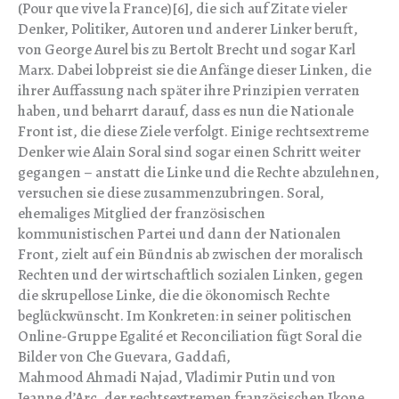
(Pour que vive la France)[6], die sich auf Zitate vieler
Denker, Politiker, Autoren und anderer Linker beruft,
von George Aurel bis zu Bertolt Brecht und sogar Karl
Marx. Dabei lobpreist sie die Anfänge dieser Linken, die
ihrer Auffassung nach später ihre Prinzipien verraten
haben, und beharrt darauf, dass es nun die Nationale
Front ist, die diese Ziele verfolgt. Einige rechtsextreme
Denker wie Alain Soral sind sogar einen Schritt weiter
gegangen – anstatt die Linke und die Rechte abzulehnen,
versuchen sie diese zusammenzubringen. Soral,
ehemaliges Mitglied der französischen
kommunistischen Partei und dann der Nationalen
Front, zielt auf ein Bündnis ab zwischen der moralisch
Rechten und der wirtschaftlich sozialen Linken, gegen
die skrupellose Linke, die die ökonomisch Rechte
beglückwünscht. Im Konkreten: in seiner politischen
Online-Gruppe Egalité et Reconciliation fügt Soral die
Bilder von Che Guevara, Gaddafi,
Mahmood Ahmadi Najad, Vladimir Putin und von
Jeanne d’Arc, der rechtsextremen französischen Ikone,