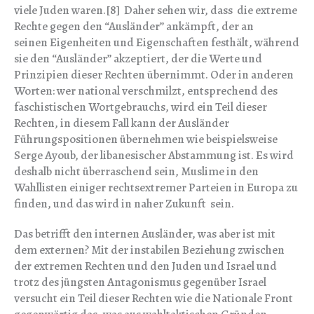
viele Juden waren.[8] Daher sehen wir, dass die extreme
Rechte gegen den “Ausländer” ankämpft, der an
seinen Eigenheiten und Eigenschaften festhält, während
sie den “Ausländer” akzeptiert, der die Werte und
Prinzipien dieser Rechten übernimmt. Oder in anderen
Worten: wer national verschmilzt, entsprechend des
faschistischen Wortgebrauchs, wird ein Teil dieser
Rechten, in diesem Fall kann der Ausländer
Führungspositionen übernehmen wie beispielsweise
Serge Ayoub, der libanesischer Abstammung ist. Es wird
deshalb nicht überraschend sein, Muslime in den
Wahllisten einiger rechtsextremer Parteien in Europa zu
finden, und das wird in naher Zukunft sein.
Das betrifft den internen Ausländer, was aber ist mit
dem externen? Mit der instabilen Beziehung zwischen
der extremen Rechten und den Juden und Israel und
trotz des jüngsten Antagonismus gegenüber Israel
versucht ein Teil dieser Rechten wie die Nationale Front