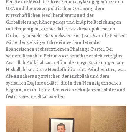
Rechte die Messlatte ihrer Feindseligkeit gegenüber den
USA und der neuen politischen Ordnung, dem
wirtschaftlichen Neoliberalismus und der
Globalisierung, höher gelegt und knüpfte Beziehungen
mit denjenigen, die sie als Feinde dieser politischen
Ordnung ansieht. Beispielsweise ist Jean Marie le Pen seit
Mitte der siebziger Jahre ein Verbündeter der
libanesischen rechtsextremen Phalange-Partei. Bei
seinem Besuch in Beirut 2002 bemühte er sich erfolglos,
Ayatullah Fadlallah zu treffen, der enge Beziehungen zur
Hisbollah hat. Diese Neudefinition des Feindes ist es, was
die Annäherung zwischen der Hisbollah und dem
syrischen Regime erklärt, die in den Neunzigern scheu
begann, um im Laufe der letzten zehn Jahren solider und
fester verwurzelt zu werden.