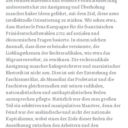
des Feindes einerseits und erneute Prioritätensetzung
andererseits hat zur Aneignung und Überholung
mancher linker Ideen geführt, mit dem Ziel, diese neue
intellektuelle Orientierung zu stärken. Wir sehen etwa,
dass Marine le Pens Kampagne für die französischen
Präsidentschaftswahlen 2012 auf sozialen und
ökonomischen Fragen basierte. In einem solchen
Ausmaß, dass diese es beinahe versäumte, die
Lieblingsthemen der Rechtsradikalen, wie etwa das
Migrantenverbot, zu erwähnen. Die rechtsradikale
Aneignung mancher linksgerichteter und marxistischer
Rhetorik ist nicht neu. Dies ist seit der Entstehung des
Faschismus klar, als Mussolini das Proletariat und die
Faschisten gleichermaßen mit seinen radikalen,
nationalistischen und antikapitalistischen Reden
anzusprechen pflegte. Natürlich war dies zum großen
Teil ein selektives und manipulatives Manöver, denn der
Feind war der ausländische und nicht der nationale
Kapitalismus, wobei eines der Ziele dieser Reden die
Aussöhnung zwischen den Arbeitern und den