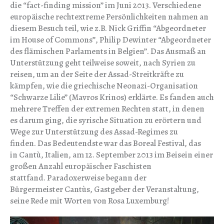
die “fact-finding mission” im Juni 2013. Verschiedene
europäische rechtextreme Persönlichkeiten nahmen an
diesem Besuch teil, wie z.B. Nick Griffin “Abgeordneter
im House of Commons”, Philip Dewinter “Abgeordneter
des flämischen Parlaments in Belgien”. Das Ausmaß an
Unterstützung geht teilweise soweit, nach Syrien zu
reisen, um an der Seite der Assad-Streitkräfte zu
kämpfen, wie die griechische Neonazi-Organisation
“Schwarze Lilie” (Mavros Krinos) erklärte. Es fanden auch
mehrere Treffen der extremen Rechten statt, in denen
es darum ging, die syrische Situation zu erörtern und
Wege zur Unterstützung des Assad-Regimes zu
finden. Das Bedeutendste war das Boreal Festival, das
in Cantù, Italien, am 12. September 2013 im Beisein einer
großen Anzahl europäischer Faschisten
stattfand. Paradoxerweise begann der
Bürgermeister Cantùs, Gastgeber der Veranstaltung,
seine Rede mit Worten von Rosa Luxemburg!